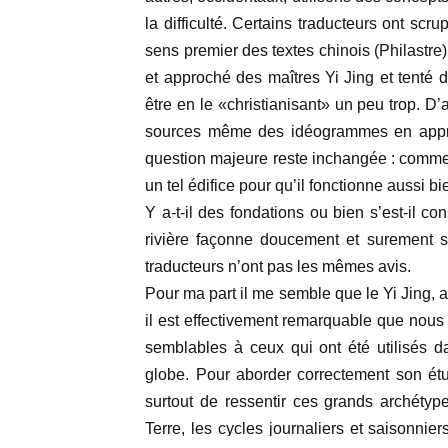
la difficulté. Certains traducteurs ont scr
sens premier des textes chinois (Philastre
et approché des maîtres Yi Jing et tenté 
être en le «christianisant» un peu trop. 
sources même des idéogrammes en apprena
question majeure reste inchangée : comment
un tel édifice pour qu’il fonctionne aussi b
Y a-t-il des fondations ou bien s’est-il c
rivière façonne doucement et surement s
traducteurs n’ont pas les mêmes avis.
Pour ma part il me semble que le Yi Jing, av
il est effectivement remarquable que nous
semblables à ceux qui ont été utilisés da
globe. Pour aborder correctement son étud
surtout de ressentir ces grands archétypes
Terre, les cycles journaliers et saisonnier